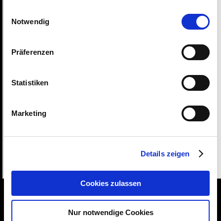
gesammelt haben.
Einwilligungsauswahl
Notwendig
Autoglasreparatur
Präferenzen
Polsterreparatur
Statistiken
Marketing
Spezialleistungen
Details zeigen
Referenzen
Cookies zulassen
Zufriedene Kunden sind unsere beste Referenz
Nur notwendige Cookies