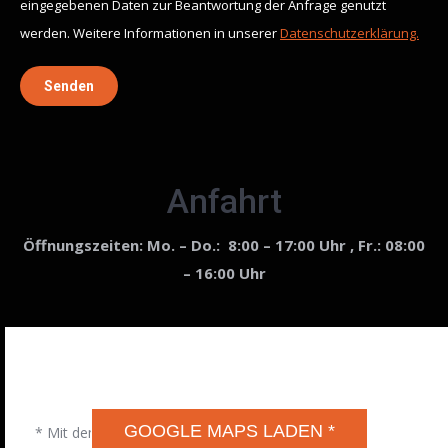
eingegebenen Daten zur Beantwortung der Anfrage genutzt
werden. Weitere Informationen in unserer
Datenschutzerklärung.
Senden
Anfahrt
Öffnungszeiten:
Mo. – Do.: 8:00 – 17:00 Uhr , Fr.: 08:00
– 16:00 Uhr
DSGVO MAP
Präsentiert von
exovia webdesign
GOOGLE MAPS LADEN *
* Mit dem Laden der Karte akzeptierst du die