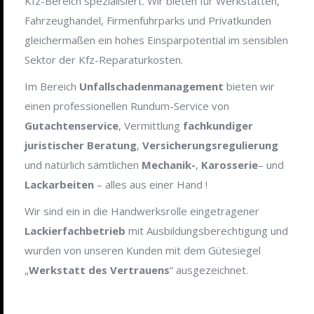
Kfz-Bereich spezialisiert. Wir bieten für Werkstätten,
Fahrzeughandel, Firmenfuhrparks und Privatkunden
gleichermaßen ein hohes Einsparpotential im sensiblen
Sektor der Kfz-Reparaturkosten.
Im Bereich
Unfallschadenmanagement
bieten wir
einen professionellen Rundum-Service von
Gutachtenservice
, Vermittlung
fachkundiger
juristischer Beratung
,
Versicherungsregulierung
und natürlich sämtlichen
Mechanik-
,
Karosserie
– und
Lackarbeiten
– alles aus einer Hand !
Wir sind ein in die Handwerksrolle eingetragener
Lackierfachbetrieb
mit Ausbildungsberechtigung und
wurden von unseren Kunden mit dem Gütesiegel
„
Werkstatt des Vertrauens
“ ausgezeichnet.